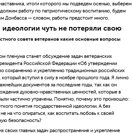
наставника, итоги которого мы подведем осенью, выберем
одолжим работу по патриотическому воспитанию, будем
ям Донбасса — словом, работы предстоит много.
 идеологии чуть не потеряли свою
стного совета ветеранов какие основные вопросы
ом пленума станет обсуждение задач ветеранских
 Президента Российской Федерации «Об утверждении
по сохранению и укреп­лению традиционных российских
который вступил в силу в ноябре прошлого года. Я лично
важнейших документов за последние годы, так как он
ождения духовно-нравственных ценностей, которые в
 были частично утрачены. Понятно, почему это произошло:
еткого понятия государственной идеологии. А без
 не на что опираться, как воспитать любовь к своей
ьную безопасность?
з своих главных задач распространение и укрепление