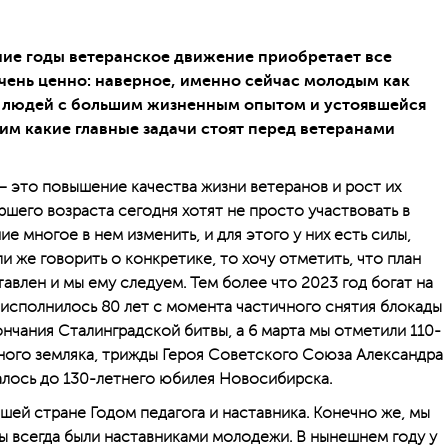
ние годы ветеранское движение приобретает все
очень ценно: наверное, именно сейчас молодым как
 людей с большим жизненным опытом и устоявшейся
тим какие главные задачи стоят перед ветеранами
 — это повышение качества жизни ветеранов и рост их
шего возраста сегодня хотят не просто участвовать в
е многое в нем изменить, и для этого у них есть силы,
ли же говорить о конкретике, то хочу отметить, что план
влен и мы ему следуем. Тем более что 2023 год богат на
 исполнилось 80 лет с момента частичного снятия блокады
ончания Сталинградской битвы, а 6 марта мы отметили 110-
ного земляка, трижды Героя Советского Союза Александра
лось до 130-летнего юбилея Новосибирска.
ашей стране Годом педагога и наставника. Конечно же, мы
ы всегда были наставниками молодежи. В нынешнем году у