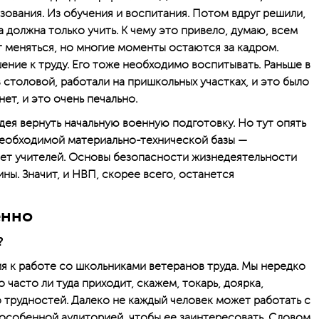
зования. Из обучения и воспитания. Потом вдруг решили,
а должна только учить. К чему это привело, думаю, всем
т меняться, но многие моменты остаются за кадром.
ение к труду. Его тоже необходимо воспитывать. Раньше в
 столовой, работали на пришкольных участках, и это было
ет, и это очень печально.
дея вернуть начальную военную подготовку. Но тут опять
необходимой материально-технической базы —
нет учителей. Основы безопасности жизнедеятельности
ы. Значит, и НВП, скорее всего, останется
ённо
?
ия к работе со школьниками ветеранов труда. Мы нередко
о часто ли туда приходит, скажем, токарь, доярка,
о трудностей. Далеко не каждый человек может работать с
особенной аудиторией, чтобы ее заинтересовать. Словом,