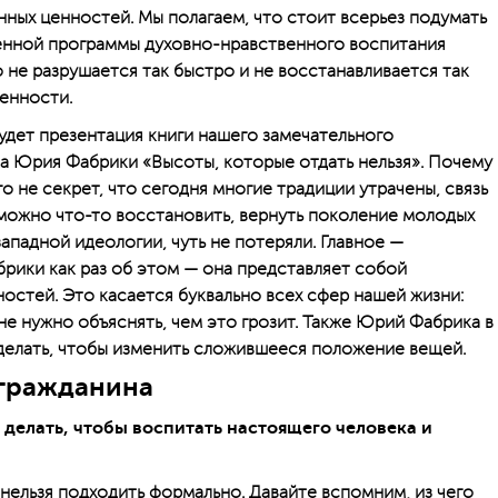
нных ценностей. Мы полагаем, что стоит всерьез подумать
енной программы духовно-нравственного воспитания
о не разрушается так быстро и не восстанавливается так
ценности.
дет презентация книги нашего замечательного
а Юрия Фабрики «Высоты, которые отдать нельзя». Почему
о не секрет, что сегодня многие традиции утрачены, связь
можно что-то восстановить, вернуть поколение молодых
ападной идеологии, чуть не потеряли. Главное —
брики как раз об этом — она представляет собой
остей. Это касается буквально всех сфер нашей жизни:
 не нужно объяснять, чем это грозит. Также Юрий Фабрика в
 делать, чтобы изменить сложившееся положение вещей.
 гражданина
 делать, чтобы воспитать настоящего человека и
нельзя подходить формально. Давайте вспомним, из чего