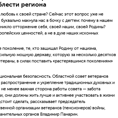
блести региона
 любовь к своей стране? Сейчас этот вопрос уже не
буквально макнула нас в бочку с дегтем: почему в нашем
зникло отторжение себя, своей нации, своей Родины?
опейских ценностей, а не в духе наших исконных
 поколение, те, кто защищал Родину от нацизма,
 сильную мощную державу, которую за несколько десятков
ветераны, в силах поставить «растерявшимся поколениям»
ациональная безопасность. Областной совет ветеранов
ч распространение и укрепление традиционных духовных и
, не менее важная сторона работы совета — забота
, они должны жить лучше и активнее участвовать в жизни
дстоит сделать, рассказывает председатель
енной организации ветеранов (пенсионеров) войны,
ранительных органов Владимир Панарин.