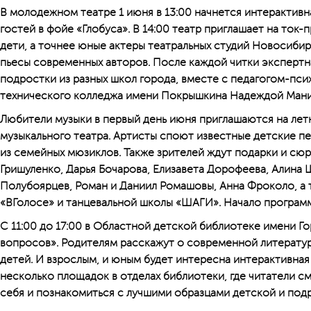
В молодежном театре 1 июня в 13:00 начнется интерактивн
гостей в фойе «Глобуса». В 14:00 театр приглашает на ток-
дети, а точнее юные актеры театральных студий Новосибир
пьесы современных авторов. После каждой читки экспертна
подростки из разных школ города, вместе с педагогом-пс
технического колледжа имени Покрышкина Надеждой Манич
Любители музыки в первый день июня приглашаются на лет
музыкального театра. Артисты споют известные детские п
из семейных мюзиклов. Также зрителей ждут подарки и сюр
Гришуленко, Дарья Бочарова, Елизавета Дорофеева, Алина 
Полубоярцев, Роман и Даниил Ромашовы, Анна Фроколо, а
«ВГолосе» и танцевальной школы «ШАГИ». Начало программы
С 11:00 до 17:00 в Областной детской библиотеке имени Г
вопросов». Родителям расскажут о современной литерату
детей. И взрослым, и юным будет интересна интерактивна
несколько площадок в отделах библиотеки, где читатели с
себя и познакомиться с лучшими образцами детской и под