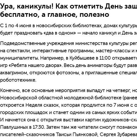
Ура, каникулы! Как отметить День за
бесплатно, а главное, полезно
С 1 по 4 июня в новосибирских библиотеках, домах культуры
будет праздновать «два в одном» — начало каникул и День 
Подведомственные учреждения министерства культуры рег
на спектакли, интерактивные программы, мастер-классы и 
муниципалитеты. Например, в Куйбышеве в 11:00 открывае
игр «Ребята нашего двора». Весь день аниматоры будут раз
аквагримом, откроются фотозоны, а приглашенные специа
робототехнике.
Конечно, все основные мероприятия выпадут на четверг, но 
Новосибирской областной молодежной биб­лиотеке (ранее 
откроется Неделя сказок, которая продлится по 7 июня с 
городских площадок и станет одним из самых ярких событи
И начнется она с открытия выставки картин художников-ск
Павлушиных в 17:30. Затем там же читатели смогут познак
писателей-сказочников Таисьи Пьянковой, Сергея Зубарев