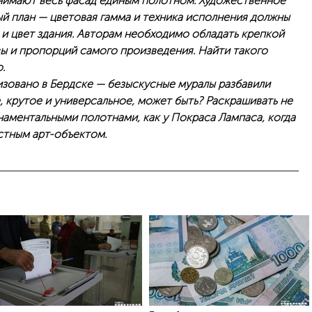
анимают весь фасад единым полотном. Художественное
ый план — цветовая гамма и техника исполнения должны
и цвет здания. Авторам необходимо обладать крепкой
ы и пропорций самого произведения. Найти такого
.
зовано в Бердске — безыскусные муралы разбавили
, крутое и универсальное, может быть? Раскрашивать не
аментальными полотнами, как у Покраса Лампаса, когда
стным арт-объектом.