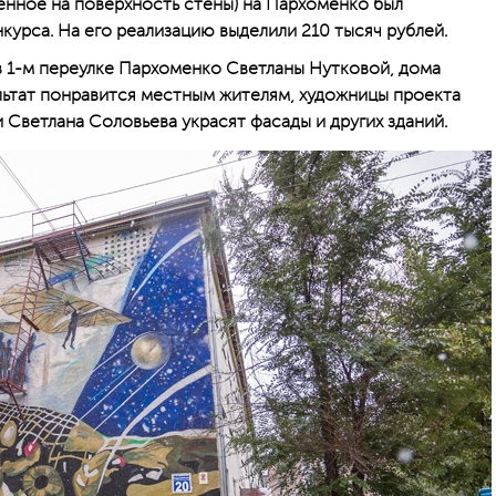
сенное на поверхность стены) на Пархоменко был
курса. На его реализацию выделили 210 тысяч рублей.
 1-м переулке Пархоменко Светланы Нутковой, дома
льтат понравится местным жителям, художницы проекта
 Светлана Соловьева украсят фасады и других зданий.