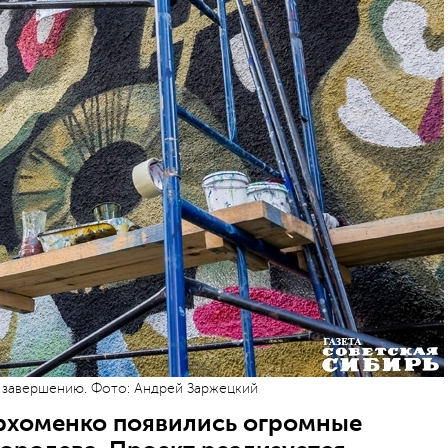
 завершению. Фото: Андрей Заржецкий
архоменко появились огромные