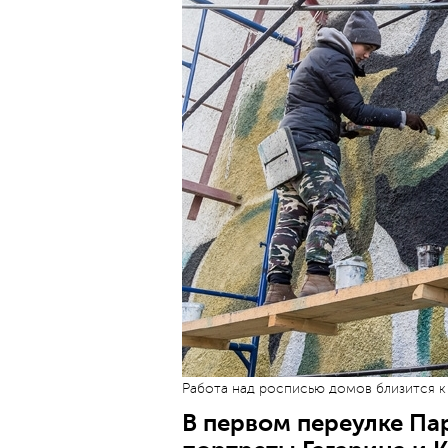
Работа над росписью домов близится к
В первом переулке П