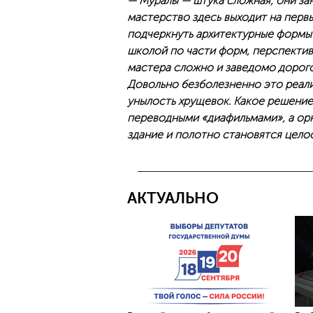
— Муралы — штука сложная, они з
мастерство здесь выходит на перв
подчеркнуть архитектурные формы 
школой по части форм, перспектив
мастера сложно и заведомо дорого
Довольно безболезненно это реали
унылость хрущевок. Какое решение
переводными «диафильмами», а орн
здание и полотно становятся цело
АКТУАЛЬНО