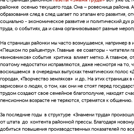
на страницах районной
газеты «Знамя труда»
вот уже 82 
районке осенью текущего года. Она – ровесница района. А
образования след в след шагает по этапам его развития, о
социально - экономическое развитие и политический дух р
труда, о событиях, да и сама организовывают разные мероп
На страницах районки мы часто возмущаемся, например в
«Пешком по райцентру». Главные ее соавторы - читатели г
«виновников» события критика влияет метко. А главное, о
поэтому недостатки исправляются, даже несмотря на то, чт
восхищаемся в очередных выпусках тематических полос «Д
города», «Творчество земляков» и др.. На этих страницах 
зарисовки о людях, о том, как они не стоят перед государ
трудом создают свое семейное благополучие, находят счас
пенсионном возрасте не теряются, стремятся к общению.
За последние годы в структуре «Знамени труда» произошл
от штата до контента районной прессы. Благодаря новому
добиться повышения производственных показателей по все