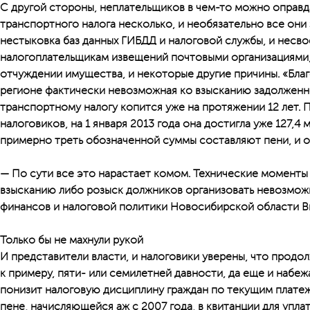
С другой стороны, неплательщиков в чем-то можно оправд
транспортного налога несколько, и необязательно все они 
нестыковка баз данных ГИБДД и налоговой службы, и несв
налогоплательщикам извещений почтовыми организациями,
отчуждении имущества, и некоторые другие причины. «Бла
регионе фактически невозможная ко взысканию задолженн
транспортному налогу копится уже на протяжении 12 лет.
налоговиков, на 1 января 2013 года она достигла уже 127,4
примерно треть обозначенной суммы составляют пени, и о
— По сути все это нарастает комом. Технические моменты
взысканию либо розыск должников организовать невозмож
финансов и налоговой политики Новосибирской области В
Только бы не махнули рукой
И представители власти, и налоговики уверены, что продо
к примеру, пяти- или семилетней давности, да еще и набеж
понизит налоговую дисциплину граждан по текущим платеж
пене, начисляющейся аж с 2007 года, в квитанции для упла