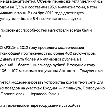
ие два десятилетия. Объемы перевозки угля увеличились
ом на 3,3 % и составили 195,6 миллиона тонн, в том
миллиона тонн. В ноябре 2012 года достигнута
зка угля — более 8,4 тысячи вагонов в сутки.
провозных способностей магистрали всегда был и
.
 «РЖД» в 2012 году проведена модернизация
стках общей протяженностью более 400 километров.
ывать в путь более 9 миллиардов рублей, а в
жений — более 1 миллиарда рублей. В текущем году
 106 — 107-м километрах участка Артышта — Томусинская.
руется модернизировать устройства контактной сети для
х поездов на участках: Входная — Исилькуль, Полосухино
, Прокопьевск — Черкасов Камень.
ести техническое перевооружение устройств