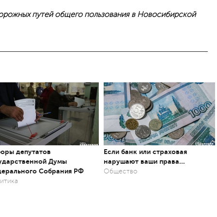
орожных путей общего пользования в Новосибирской
оры депутатов
Если банк или страховая
ударственной Думы
нарушают ваши права…
ерального Собрания РФ
Общество
итика