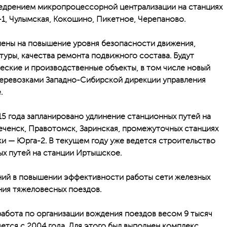
недрением микропроцессорной централизации на станциях
1, Чулымская, Кокошино, Пикетное, Черепаново.
лены на повышение уровня безопасности движения,
уры, качества ремонта подвижного состава. Будут
ские и производственные объекты, в том числе новый
перевозками Западно-Cибирской дирекции управления
.
15 года запланировано удлинение станционных путей на
еченск, Правотомск, Заринская, промежуточных станциях
ки — Юрга-2. В текущем году уже ведется строительство
х путей на станции Иртышское.
ний в повышении эффективности работы сети железных
ния тяжеловесных поездов.
абота по организации вождения поездов весом 9 тысяч
ется с 2004 года. Для этого был выполнен комплекс