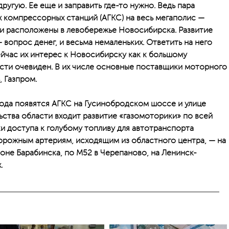
ругую. Ее еще и заправить где-то нужно. Ведь пара
 компрессорных станций (АГКС) на весь мегаполис —
они расположены в левобережье Новосибирска. Развитие
вопрос денег, и весьма немаленьких. Ответить на него
йчас их интерес к Новосибирску как к большому
сти очевиден. В их числе основные поставщики моторного
 Газпром.
ода появятся АГКС на Гусинобродском шоссе и улице
ьства области входит развитие «газомоторики» по всей
ки доступа к голубому топливу для автотранспорта
орожным артериям, исходящим из областного центра, — на
оне Барабинска, по М52 в Черепаново, на Ленинск-
.