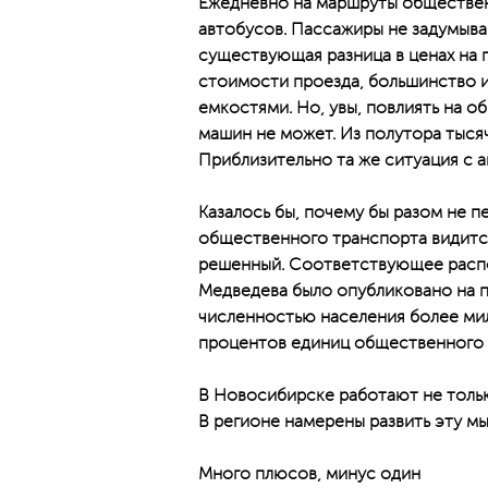
Ежедневно на маршруты обществен
автобусов. Пассажиры не задумыва
существующая разница в ценах на г
стоимости проезда, большинство и
емкостями. Но, увы, повлиять на 
машин не может. Из полутора тыся
Приблизительно та же ситуация с 
Казалось бы, почему бы разом не п
общественного транспорта видится
решенный. Соответствующее расп
Медведева было опубликовано на пр
численностью населения более мил
процентов единиц общественного 
В Новосибирске работают не тольк
В регионе намерены развить эту мы
Много плюсов, минус один