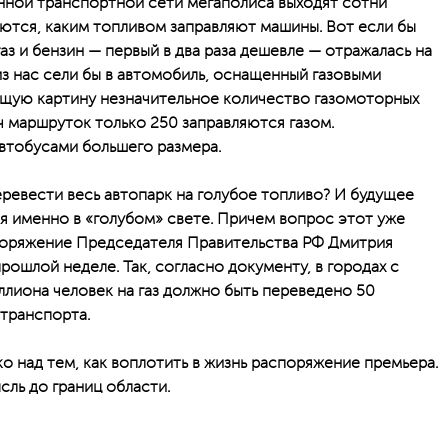
ной транспортной сети мегаполиса выходят сотни
ются, каким топливом заправляют машины. Вот если бы
аз и бензин — первый в два раза дешевле — отражалась на
з нас сели бы в автомобиль, оснащенный газовыми
общую картину незначительное количество газомоторных
ч маршруток только 250 заправляются газом.
автобусами большего размера.
еревести весь автопарк на голубое топливо? И будущее
 именно в «голубом» свете. Причем вопрос этот уже
оряжение Председателя Правительства РФ Дмитрия
ошлой неделе. Так, согласно документу, в городах с
лиона человек на газ должно быть переведено 50
транспорта.
о над тем, как воплотить в жизнь распоряжение премьера.
сль до границ области.