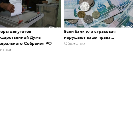
оры депутатов
Если банк или страховая
ударственной Думы
нарушают ваши права…
ерального Собрания РФ
Общество
итика