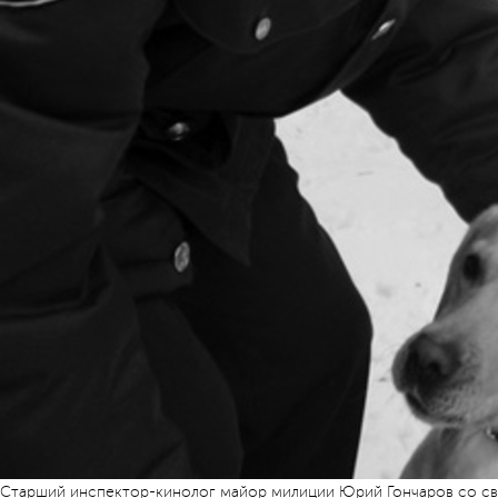
Старший инспектор-кинолог майор милиции Юрий Гончаров со с